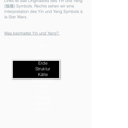
Links ist das Originalbild des Yin und Yang
(陰陽) Symbols. Rechts sehen wir eine
Interpretation des Yin und Yang Symbols à
la Star Wars.
Was beinhaltet Yin und Yang?
Yin
weiblich
Erde
Struktur
Kälte
Empfangen
Mond
Nacht
Wasser
Schatten
Intuition