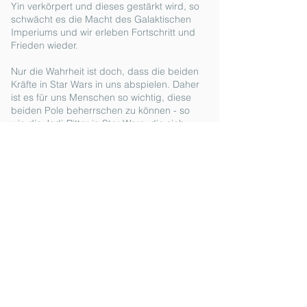
Yin verkörpert und dieses gestärkt wird, so
schwächt es die Macht des Galaktischen
Imperiums und wir erleben Fortschritt und
Frieden wieder.
Nur die Wahrheit ist doch, dass die beiden
Kräfte in Star Wars in uns abspielen. Daher
ist es für uns Menschen so wichtig, diese
beiden Pole beherrschen zu können - so
wie die Jedi-Ritter in Star Wars, die sich
darin üben, ihre eigene Kraft in Balance zu
bringen. Ein Beispiel, um es mehr zu
veranschaulichen: Wenn die Jedi-Ritter nur
in der Bewegung und im Kampfmodus
wären ohne jegliches Ausruhen oder
Krafttanken, dann kämpfen die Jedi-Ritter
im Laufe der Zeit gegen sich selbst bis sie
daran sterben könnten. Es ist ein extremes
Beispiel, aber es soll verdeutlichen, dass
die bewusste Yin-Haltung in diesem Fall
(also ein bewusstes Innehalten und
Abgrenzen) lebensrettend für die Jedi-
Ritter sein kann.