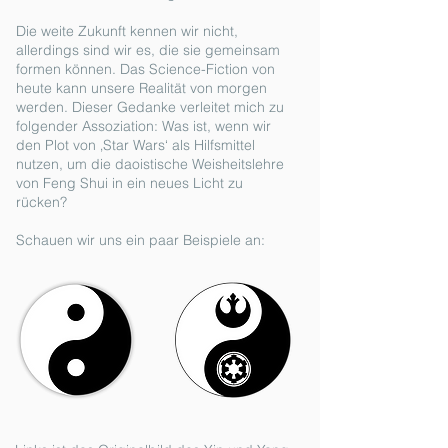
Die weite Zukunft kennen wir nicht,
allerdings sind wir es, die sie gemeinsam
formen können. Das Science-Fiction von
heute kann unsere Realität von morgen
werden. Dieser Gedanke verleitet mich zu
folgender Assoziation: Was ist, wenn wir
den Plot von ‚Star Wars‘ als Hilfsmittel
nutzen, um die daoistische Weisheitslehre
von Feng Shui in ein neues Licht zu
rücken?
Schauen wir uns ein paar Beispiele an
: