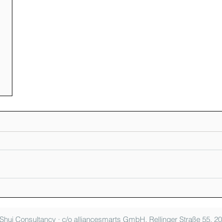
Shui Consultancy · c/o alliancesmarts GmbH, Rellinger Straße 55,