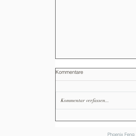
Kommentare
Kommentar verfassen...
Hafencity Universität
Hamburg: Ganzheitliche
Frauenförderung - erstes
Phoenix Feng 